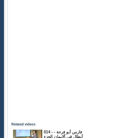
Related videos
014 - فارس أبو فرحة -
أبطال في ألإيمان الجزء