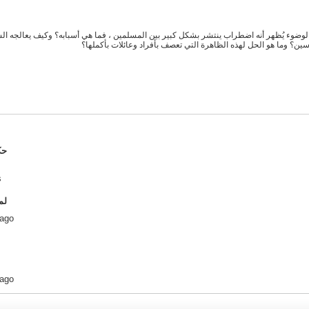
وء يُظهر أنه اضطراب ينتشر بشكل كبير بين المسلمين ، فما هي أسبابه؟ وكيف يعالجه الشي
ن؟ وما هو الحل لهذه الظاهرة التي تعصف بأفراد وعائلات بأكملها؟
s
486
 ago
 ago