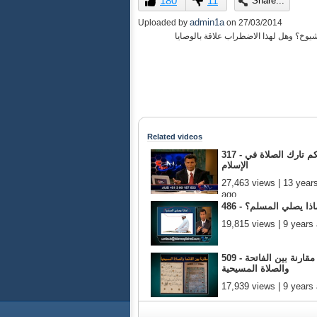
180
11
Share...
of
0
admin1a
Uploaded by
on
27/03/2014
seconds
Volume
وخ؟ وهل لهذا الاضطراب علاقة بالوصايا
90%
Related videos
317 - حكم تارك الصلاة في
الإسلام
27,463 views | 13 year
ago
 - لماذا يصلي المسلم؟
19,815 views | 9 years
509 - مقارنة بين الفاتحة
والصلاة المسيحية
17,939 views | 9 years