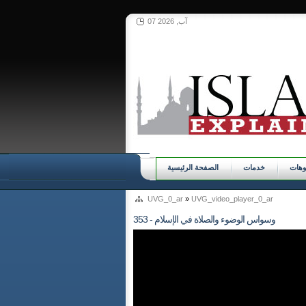
07 آب, 2026
وهات
خدمات
الصفحة الرئيسية
UVG_0_ar
»
UVG_video_player_0_ar
353 - وسواس الوضوء والصلاة في الإسلام