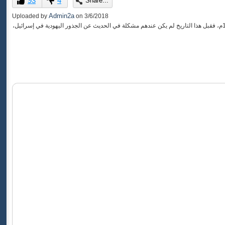
93
4
Share...
of
0
Admin2a
Uploaded by
on
3/6/2018
seconds
"في هذه الحلقة نناقش أسباب تغير الخطاب الإسلامي من بعد رجوع اليهود لإسرائيل وتأسيس دولتهم سنة 1948م، فقبل هذا التاريخ لم يكن عندهم مشكلة في الحديث عن الجذور اليهودية في إسرائيل،