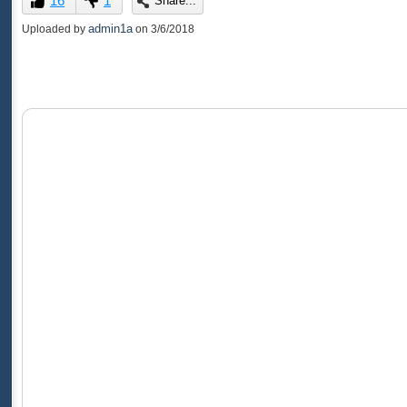
16
1
Share...
of
0
admin1a
Uploaded by
on
3/6/2018
seconds