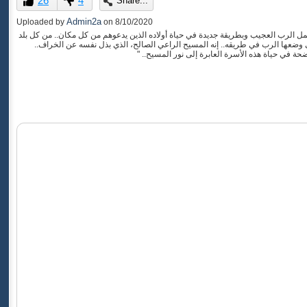
26
4
Share...
of
0
Admin2a
Uploaded by
on
8/10/2020
seconds
عمل الرب العجيب وبطريقة جديدة في حياة أولاده الذين يدعوهم من كل مكان.. من كل بلد
ضعها الرب في طريقه.. إنه المسيح الراعي الصالح، الذي بذل نفسه عن الخراف..
حة في حياة هذه الأسرة العابرة إلى نور المسيح.. "