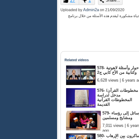
27
1
Share...
of
0
Admin2a
Uploaded by
on
21/09/2020
seconds
Volume
لحياة مشكورة ليقدم هذه الأسئلة من خلال برنامج
90%
Related videos
578- حوار وأسئلة لاهوتية
وكتابية من الأخ كابي ج2
6,628 views | 6 years 
576- مخطوطات القرآن/
مدخل لدراسة
المخطوطات القرآنية
القديمة
8,730 views | 6 years ago
579- رسائل إلى رؤساء
ومشايخ ومسلمين
7,011 views | 6 year
ago
580- ماكرون بين الإرهاب