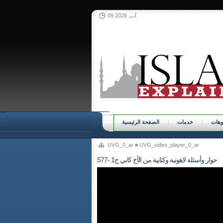
09 آب, 2026
وهات
خدمات
الصفحة الرئيسية
UVG_0_ar
»
UVG_video_player_0_ar
577- حوار وأسئلة لاهوتية وكتابية من الأخ كابي ج1