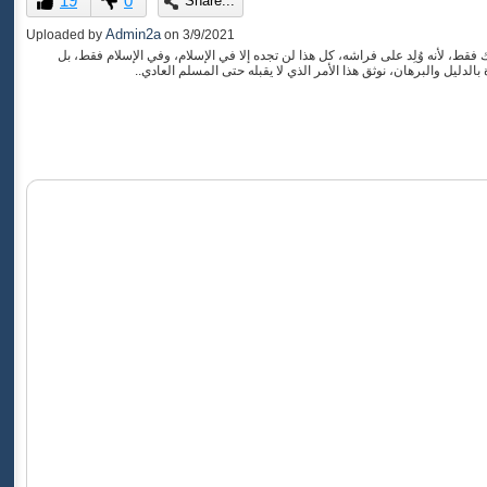
19
0
Share...
of
0
Admin2a
Uploaded by
on
3/9/2021
seconds
فقط، لأنه وُلِد على فراشه، كل هذا لن تجده إلا في الإسلام، وفي الإسلام فقط، بل
لدليل والبرهان، نوثق هذا الأمر الذي لا يقبله حتى المسلم العادي..