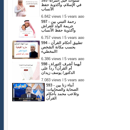
595 -سنوات حبل المرأة
في الإسلام، وأكذوبة حفظ
الأنساب
6,842 views | 5 years ago
597 - رحمة التبني بين
جريمة الولد للفراش
وأكذوبة حفظ الأنساب
6,757 views | 5 years ago
594 - تطبيق أحكام القرآن
بحسب مكانة الشخص
المخطيء!
6,386 views | 5 years ago
598 - أيهما أشرف التوراة
أم القرآن؟ رداً على
الدكتور/ يوسف زيدان
7,083 views | 5 years ago
593 - أبناء زنا بين
الصحابة والصحابيات:
وتلاعب محمد بأحكام
القرآن
6,316 views | 5 years ago