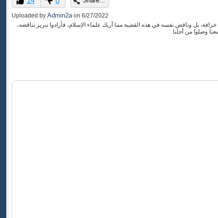
14
0
Share...
of
0
Admin2a
Uploaded by
on
6/27/2022
seconds
افة، بل وناقض نفسه في هذه القضية مما أربك علماء الإسلام، فأرادوا تبرير تناقضه،
عنا وصلوا من أجلنا