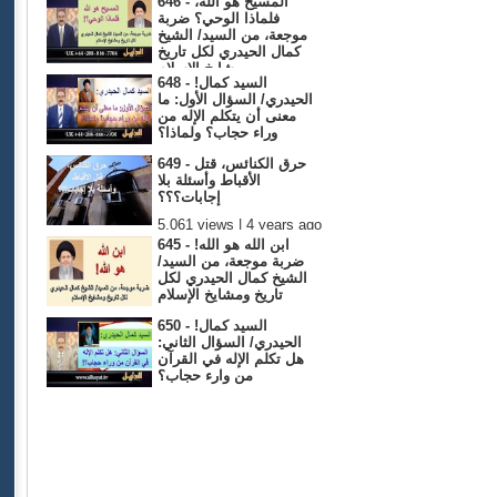
646 - المسيح هو الله،
فلماذا الوحي؟ ضربة
موجعة، من السيد/ الشيخ
كمال الحيدري لكل تاريخ
ومشايخ الإسلام
648 - !السيد كمال
5,039 views | 4 years ago
الحيدري/ السؤال الأول: ما
معنى أن يتكلم الإله من
وراء حجاب؟ ولماذا؟
4,857 views | 4 years ago
649 - حرق الكنائس، قتل
الأقباط وأسئلة بلا
إجابات؟؟؟
5,061 views | 4 years ago
645 - ابن الله هو الله!
ضربة موجعة، من السيد/
الشيخ كمال الحيدري لكل
تاريخ ومشايخ الإسلام
4,961 views | 4 years ago
650 - !السيد كمال
الحيدري/ السؤال الثاني:
هل تكلم الإله في القرآن
من وارء حجاب؟
4,644 views | 4 years ago