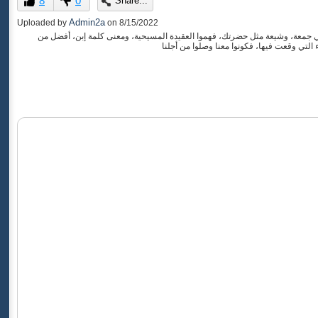
8
0
Share...
of
0
Admin2a
Uploaded by
on
8/15/2022
seconds
خ علي جمعة، وشيعة مثل حضرتك، فهموا العقيدة المسيحية، ومعنى كلمة إبن، أفضل من
التي وقعت فيها، فكونوا معنا وصلوا من أجلنا