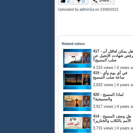
5
0
Share...
of
0
admin1a
Uploaded by
on
23/08/2022
seconds
Volume
90%
Related videos
417 - هل يمكن لعاقل أن
رفض شهادت الإنجيل عن
صلب المسيح؟
4,215 views | 4 years 
419 - في أي يوم وأي
ساعة صلب المسيح
3,932 views | 4 years 
420 - لماذا المسيح
والمسيحية؟
3,917 views | 4 years 
414 - هل وصف المسيح
الأمم بالكلاب والخنازير؟
3,715 views | 4 years 