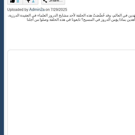
8
1
Share...
of
0
Admin2a
Uploaded by
on
7/29/2025
seconds
 في العالم، وقد خُصِّصَتْ هذه الحلقة لأحد مشايخ الدروز العلماء في العقيدة الدرزية،
دين بماذا يؤمن الدروز في المسيح؟ تابعونا في هذه الحلقة وصلوا من أجلنا