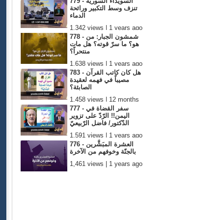
779 - السويداء السورية
تنزف وسط التكبير ورائحة
الدماء
1,342 views | 1 years ago
778 - شمشون الجبار: من
هو؟ ما سرّ قوته؟ هل مات
منتحراً؟
1,638 views | 1 years ago
783 - هل كان كاتب القرآن
مصيباً في فهمه لعقيدة
الصابئة؟
1,458 views | 12 months
ago
777 - سفر القضاة في
اليمن!! الرّدّ على تزوير
الدّكتور/ فاضل الرّبيعيّ
1,591 views | 1 years ago
776 - العشرة المبَشَّرين
بالجنّة وخوفهم من الآخرة
1,461 views | 1 years ago