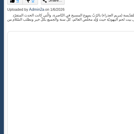
4
0
Share...
of
0
Admin2a
Uploaded by
on
1/6/2026
seconds
لقدّيسة (مريم العذراء) بالرّبّ يسوع المسيح في النّاصرة، والّتي كانت الحدث المتفرّد
ى بيت لحم اليهوديّة حيث وُلِد مخلّص العالم، كلّ سنة والجميع بكلّ خير ونطلب السّلام من