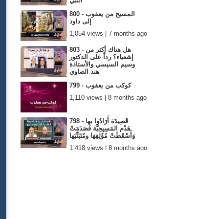
النبي
1,077 views | 7 months ago
800 - المسيح من يعقوب
إلى داود
1,054 views | 7 months ago
803 - هل هناك أكثر من
إشعياء؟ رداً على الدكتور
وسيم السيسي والأستاذة
هند الضاوي
1,026 views | 7 months ago
799 - كوكب من يعقوب
1,110 views | 8 months ago
798 - قَصِيدَة أَرَادُوا بها
هَدْم المَسِيِحِيَّة فَصَدَمَتْ
وَأَسْقَطَتْ مُؤَلِفِهَا ومُتَبَنِّيَها
1,418 views | 8 months ago