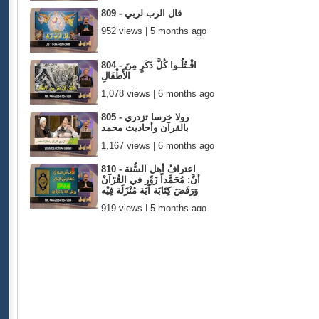
809 - قال الرب لربي
952 views | 5 months ago
804 - اقْـتُلُـوا كُلَّ ذَكَرٍ مِنَ
الأَطْفَالِ
1,078 views | 6 months ago
805 - رولا خرسا تزدري
بالقرآن وأحاديث محمد
1,167 views | 6 months ago
810 - اعترافُ أهل السُّنة
أنَّ: مُحَمَّداً زَوِّر في القُرْآنْ
وَرَفَضَ كِتَابَة آيَة مُنْزَلَة فِيْه
919 views | 5 months ago