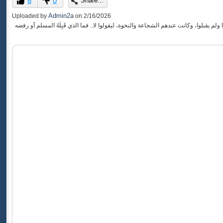
8
0
Share...
of
0
Admin2a
Uploaded by
on
2/16/2026
seconds
م يقبلوا، وكانت عندهم الشجاعة والنخوة، ليقولوا لا.. فما الذي قَبِلَهُ المسلم أو رفضه