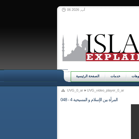
06 آب, 2026
وهات
خدمات
الصفحة الرئيسية
UVG_0_ar
»
UVG_video_player_0_ar
048 - المرأة بين الإسلام و المسيحية 4