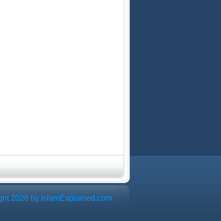
ght 2026 by IslamExplained.com