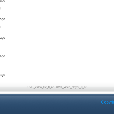
 ago
 ago
 ago
 ago
 ago
UVG_video_list_0_ar
|
UVG_video_player_0_ar
Copyri