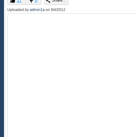
17
0
Share...
of
0
admin1a
Uploaded by
on
9/4/2012
seconds