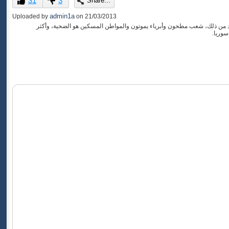
31
3
Share...
of
0
admin1a
Uploaded by
on
21/03/2013
seconds
عد من ذلك، شعب مطحون وأبرياء يموتون والمواطن المسكين هو الضحية، وأكثر
وريا.