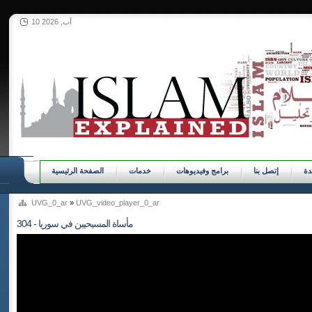
10 آب, 2026
ة
إتصل بنا
برامج وفيديوهات
خدمات
الصفحة الرئيسية
UVG_0_ar
»
UVG_video_player_0_ar
304 - مأساة المسيحيين في سوريا