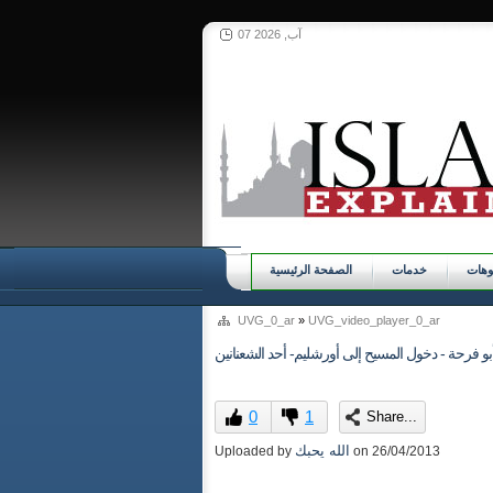
07 آب, 2026
وهات
خدمات
الصفحة الرئيسية
UVG_0_ar
»
UVG_video_player_0_ar
بو فرحة - دخول المسيح إلى أورشليم- أحد الشعنانين
0
1
Share...
الله يحبك
Uploaded by
on
26/04/2013