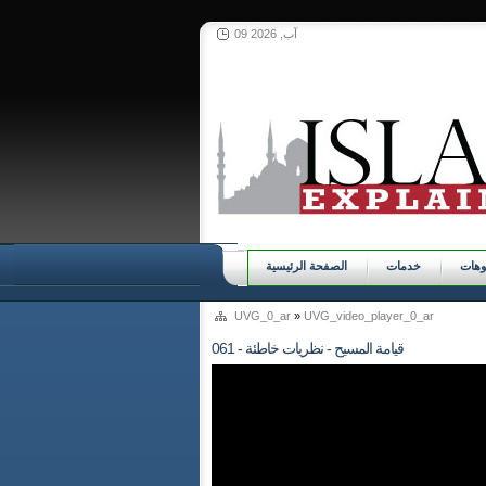
09 آب, 2026
وهات
خدمات
الصفحة الرئيسية
UVG_0_ar
»
UVG_video_player_0_ar
061 - قيامة المسيح - نظريات خاطئة