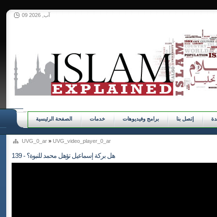
09 آب, 2026
ة
إتصل بنا
برامج وفيديوهات
خدمات
الصفحة الرئيسية
UVG_0_ar
»
UVG_video_player_0_ar
139 - هل بركة إسماعيل تؤهل محمد للنبوة؟