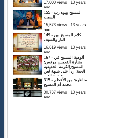
17,000 views | 13 years
ago
155 - المسيح يهوه رب
السبت
15,573 views | 13 years
ago
149 - كلام المسيح بين
النار والسيف
16,619 views | 13 years
ago
167 - ألوهية المسيح في
بشارة القديس مرقس:
المسيح الكرمة الحقيقية
الحية: رداً على شبهة لعن
شجرة التين
315 - مناظرة: من الأعظم
16,763 views | 13 years ago
محمد أم المسيح
30,737 views | 13 years
ago