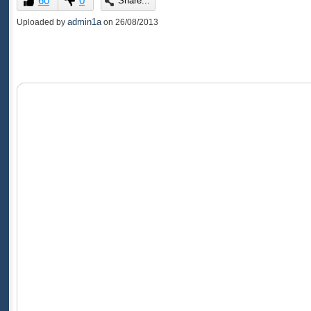
60
0
Share...
of
0
admin1a
Uploaded by
on
26/08/2013
seconds