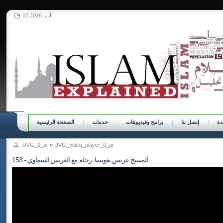
10 آب, 2026
ة
إتصل بنا
برامج وفيديوهات
خدمات
الصفحة الرئيسية
UVG_0_ar
»
UVG_video_player_0_ar
153 - المسيح عريس نفوسنا: رحلة مع العريس السماوي