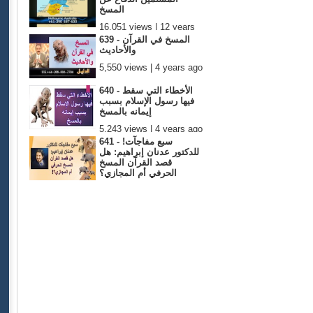
المسخ
16,051 views | 12 years
ago
639 - المسخ في القرآن
والأحاديث
5,550 views | 4 years ago
640 - الأخطاء التي سقط
فيها رسول الإسلام بسبب
إيمانه بالمسخ
5,243 views | 4 years ago
641 - !سبع مفاجآت
للدكتور عدنان إبراهيم: هل
قصد القرآن المسخ
الحرفي أم المجازي؟
5,286 views | 4 years ago