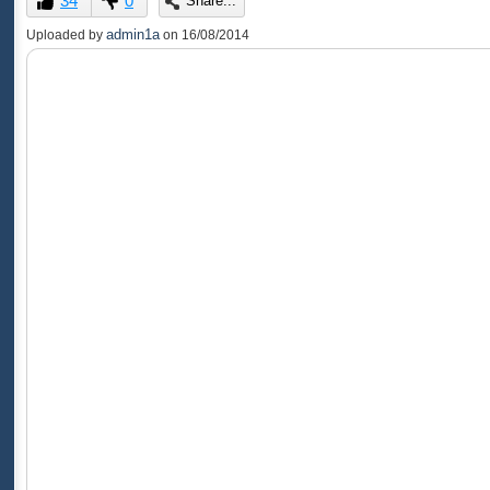
34
0
Share...
of
0
admin1a
Uploaded by
on
16/08/2014
seconds