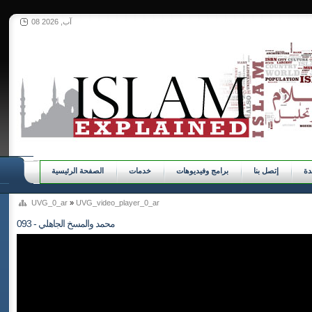
08 آب, 2026
ة
إتصل بنا
برامج وفيديوهات
خدمات
الصفحة الرئيسية
UVG_0_ar
»
UVG_video_player_0_ar
093 - محمد والمسخ الجاهلي