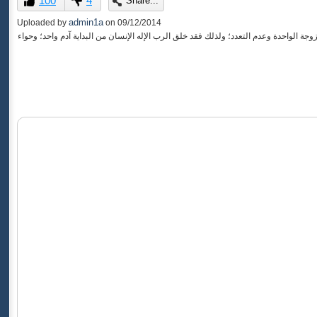
100
4
Share...
of
0
admin1a
Uploaded by
on
09/12/2014
seconds
الواحدة وعدم التعدد؛ ولذلك فقد خلق الرب الإله الإنسان من البداية آدم واحد؛ وحواء