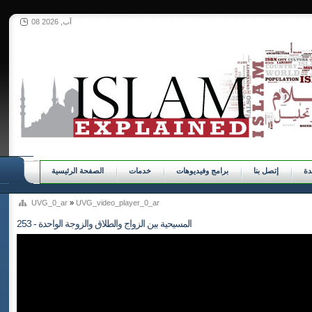
08 آب, 2026
ة
إتصل بنا
برامج وفيديوهات
خدمات
الصفحة الرئيسية
UVG_0_ar
»
UVG_video_player_0_ar
253 - المسيحية بين الزواج والطلاق والزوجة الواحدة