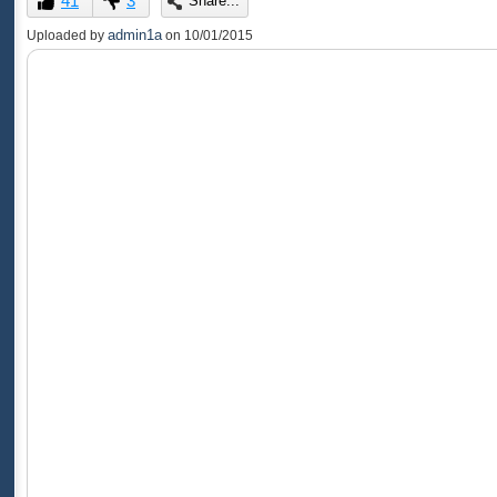
41
3
Share...
of
0
admin1a
Uploaded by
on
10/01/2015
seconds