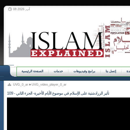
08 آب, 2026
ة
إتصل بنا
برامج وفيديوهات
خدمات
الصفحة الرئيسية
UVG_0_ar
»
UVG_video_player_0_ar
109 - تأثير الزرادشتية على الإسلام في موضوع الأيام الأخيرة- الجزء الثاني