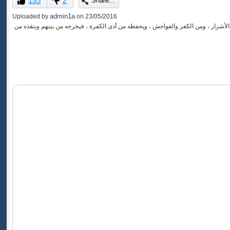
135
2
Share...
of
0
admin1a
Uploaded by
on
23/05/2016
seconds
 الأشرار ، ومن الكفر والفواحش ، ويحفظه من أذى الكفرة ، فيخرجه من بينهم وينقذه من