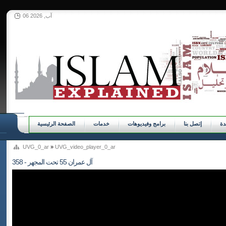
06 آب, 2026
ة
إتصل بنا
برامج وفيديوهات
خدمات
الصفحة الرئيسية
UVG_0_ar
»
UVG_video_player_0_ar
358 - آل عمران 55 تحت المجهر