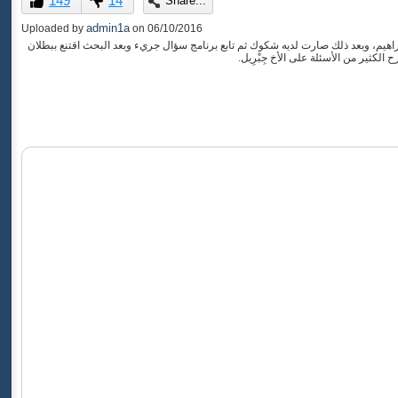
149
14
Share...
of
0
admin1a
Uploaded by
on
06/10/2016
seconds
براهيم، وبعد ذلك صارت لديه شكوك ثم تابع برنامج سؤال جريء وبعد البحث اقتنع ببطلان
الكثير من الأسئلة على الأخ جِبْرِيل.