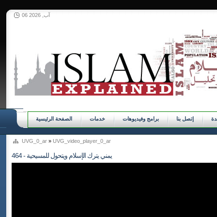
06 آب, 2026
ة
إتصل بنا
برامج وفيديوهات
خدمات
الصفحة الرئيسية
UVG_0_ar
»
UVG_video_player_0_ar
464 - يمني يترك الإسلام ويتحول للمسيحية