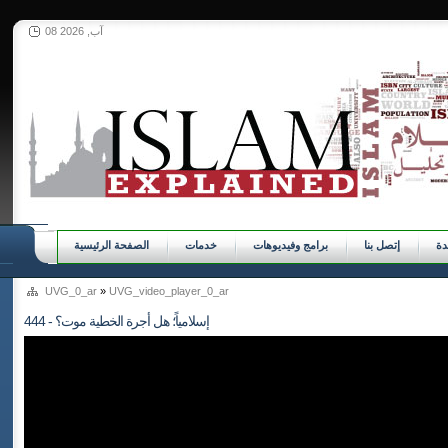
08 آب, 2026
ة
إتصل بنا
برامج وفيديوهات
خدمات
الصفحة الرئيسية
UVG_0_ar
»
UVG_video_player_0_ar
444 - إسلامياً؛ هل أجرة الخطية موت؟