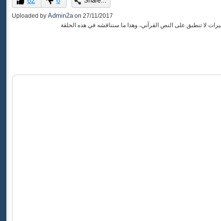
62
6
Share...
of
0
Admin2a
Uploaded by
on
27/11/2017
seconds
رات لا تنطبق على النص القرآني، وهذا ما سنناقشه في هذه الحلقة