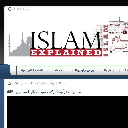
08 آب, 2026
ة
إتصل بنا
برامج وفيديوهات
خدمات
الصفحة الرئيسية
UVG_0_ar
»
UVG_video_player_0_ar
448 - تفسيرات قرآنية لفبركة مصير أطفال المسلمين