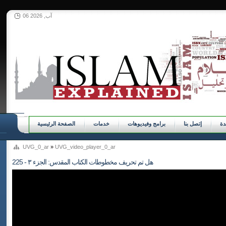
06 آب, 2026
ة
إتصل بنا
برامج وفيديوهات
خدمات
الصفحة الرئيسية
UVG_0_ar
»
UVG_video_player_0_ar
225 - هل تم تحريف مخطوطات الكتاب المقدس: الجزء ٣