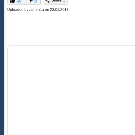
16
0
Share...
of
0
admin1a
Uploaded by
on
23/01/2018
seconds