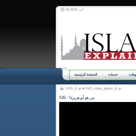
06 آب, 2026
وهات
خدمات
الصفحة الرئيسية
UVG_0_ar
»
UVG_video_player_0_ar
535 - من هو أبو هريرة؟