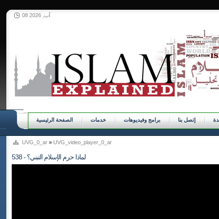
08 آب, 2026
ة
إتصل بنا
برامج وفيديوهات
خدمات
الصفحة الرئيسية
UVG_0_ar
»
UVG_video_player_0_ar
538 - لماذا حرم الإسلام التبني؟