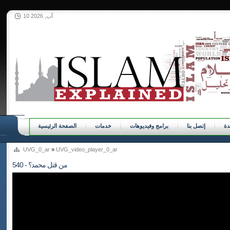
10 آب, 2026
ة
إتصل بنا
برامج وفيديوهات
خدمات
الصفحة الرئيسية
UVG_0_ar
»
UVG_video_player_0_ar
540 - من قتل محمد؟