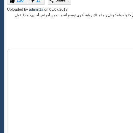
130
17
Share...
of
0
admin1a
Uploaded by
on
05/07/2018
seconds
نوا حوله؟ وهل ربما هناك رواية أخرى توضح أنه مات من أمراض أخرى؟ ماذا يقول