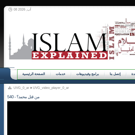
08 آب, 2026
ة
إتصل بنا
برامج وفيديوهات
خدمات
الصفحة الرئيسية
UVG_0_ar
»
UVG_video_player_0_ar
540 - من قتل محمد؟