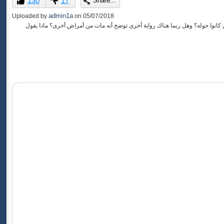
130
17
Share...
of
0
admin1a
Uploaded by
on
05/07/2018
seconds
نوا حوله؟ وهل ربما هناك رواية أخرى توضح أنه مات من أمراض أخرى؟ ماذا يقول