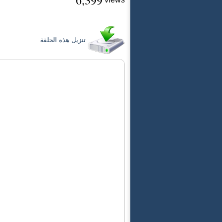
6,399
تنزيل هذه الحلقة