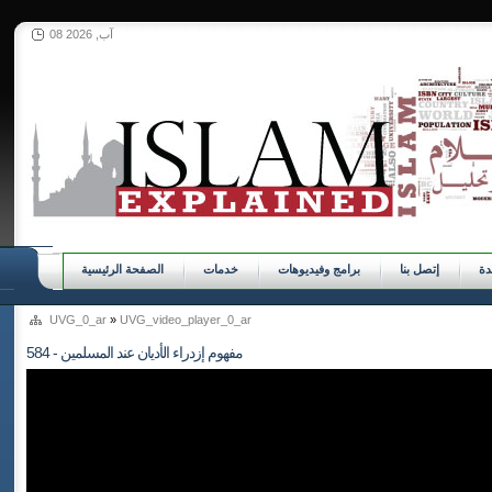
08 آب, 2026
ة
إتصل بنا
برامج وفيديوهات
خدمات
الصفحة الرئيسية
UVG_0_ar
»
UVG_video_player_0_ar
584 - مفهوم إزدراء الأديان عند المسلمين