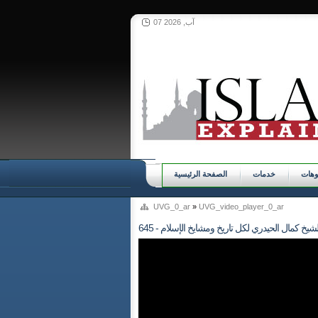
07 آب, 2026
وهات
خدمات
الصفحة الرئيسية
UVG_0_ar
»
UVG_video_player_0_ar
د/ الشيخ كمال الحيدري لكل تاريخ ومشايخ الإسلام