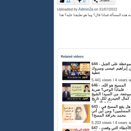
11
0
Share...
of
0
Admin2a
Uploaded by
on
31/07/2022
seconds
Volume
هذه المسألة.فماذا قال؟ وما هو تعليقنا عليه؟ هذا
90%
Related videos
644 - الموعظة على الجبل
ن إبراهيم عيسى ومبروك
عطية
5,441 views | 4 years 
646 - المسيح هو الله،
فلماذا الوحي؟ ضربة
موجعة، من السيد/ الشيخ
كمال الحيدري لكل تاريخ
ومشايخ الإسلام
643 - هل يقع المسخ في
5,044 views | 4 years ago
المسلمين؟ ومن أين أتى
محمد بخرافة المسخ؟
5,203 views | 4 years 
647 - الأخطاء التي وقعت