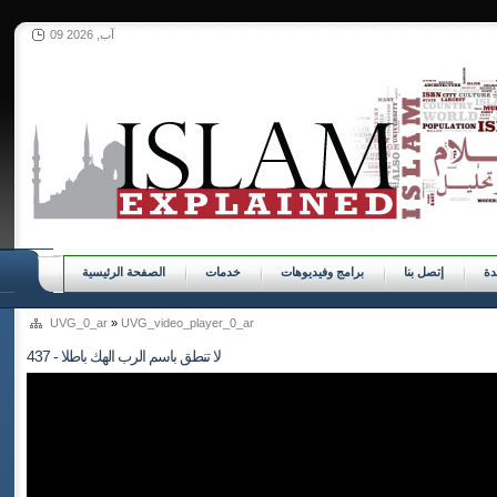
09 آب, 2026
ة
إتصل بنا
برامج وفيديوهات
خدمات
الصفحة الرئيسية
UVG_0_ar
»
UVG_video_player_0_ar
437 - لا تنطق باسم الرب الهك باطلا