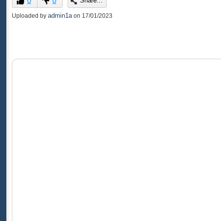
0
0
Share...
of
0
admin1a
Uploaded by
on
17/01/2023
seconds