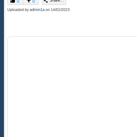
0
0
Share...
of
0
admin1a
Uploaded by
on
14/02/2023
seconds