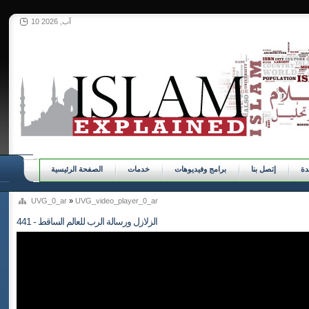
10 آب, 2026
ة
إتصل بنا
برامج وفيديوهات
خدمات
الصفحة الرئيسية
UVG_0_ar
»
UVG_video_player_0_ar
441 - الزلازل ورسالة الرب للعالم الساقط