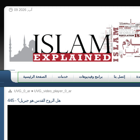
09 آب, 2026
ة
إتصل بنا
برامج وفيديوهات
خدمات
الصفحة الرئيسية
UVG_0_ar
»
UVG_video_player_0_ar
445 - هل الروح القدس هو جبريل؟