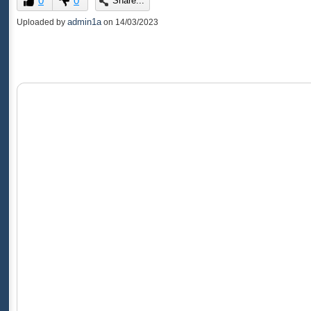
0
0
Share...
of
0
admin1a
Uploaded by
on
14/03/2023
seconds