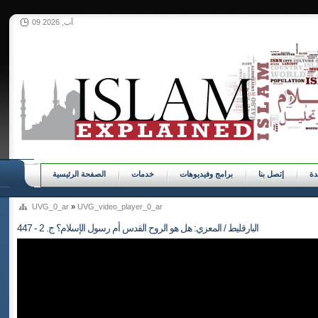
09 آب, 2026
ة
إتصل بنا
برامج وفيديوهات
خدمات
الصفحة الرئيسية
UVG_0_ar
»
UVG_video_player_0_ar
447 - البارقليط / المعزي: هل هو الروح القدس أم رسول الإسلام؟ ج. 2