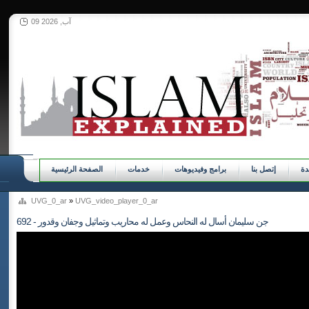
09 آب, 2026
ة
إتصل بنا
برامج وفيديوهات
خدمات
الصفحة الرئيسية
UVG_0_ar
»
UVG_video_player_0_ar
692 - جن سليمان أسال له النحاس وعمل له محاريب وتماثيل وجفان وقدور