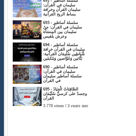
691 - سلسلة أساطير
سليمان في القرآن:
سليمان القرآن وخرافة
بساط الريح القرآنية
3,562 views | 3 years ago
693 - سلسلة أساطير
سليمان في القرآن: جنُ
سليمان بين المِنسَأَة
وعرش بلقيس
3,662 views | 3 years ago
694 - سلسلة أساطير
سليمان في القرآن خرافة
شَّيَاطِين سُلَيمَان القرآنية:
بَنَّائين وَغَوَّاصين وَمُكبلين
4,317 views | 3 years ago
690 - سلسلة أساطير
سليمان في القرآن:
سلسلة أساطير سليمان
في القرآن
3,590 views | 3 years ago
695 - الصَّافِنَاتُ الْجِيَادُ
وجسدٌ على كرسيِّ سُلَيْمَان
القرآن
3,778 views | 3 years ago