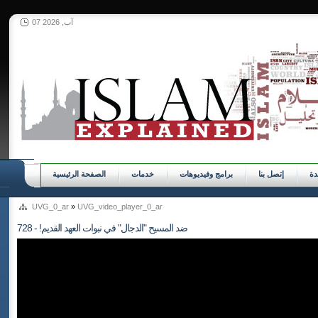
07 آب, 2026
ة
إتصل بنا
برامج وفيديوهات
خدمات
الصفحة الرئيسية
UVG_0_ar
»
UVG_video_player_0_ar
728 - !ضد المسيح "الدجال" في نبوات العهد القديم