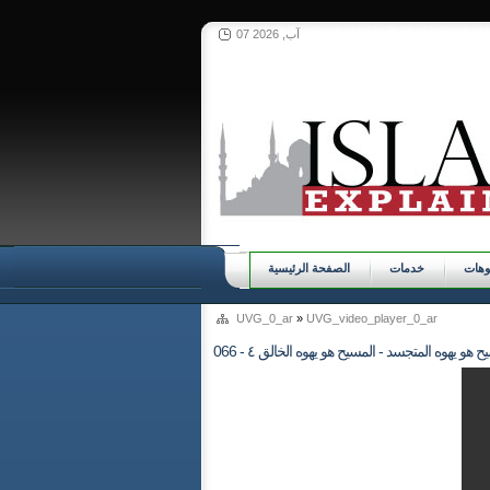
07 آب, 2026
وهات
خدمات
الصفحة الرئيسية
UVG_0_ar
»
UVG_video_player_0_ar
المسيح هو يهوه المتجسد - المسيح هو يهوه الخالق ٤