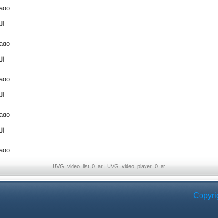
 ago
ال
 ago
ال
 ago
ال
 ago
ال
 ago
UVG_video_list_0_ar
|
UVG_video_player_0_ar
Copyri