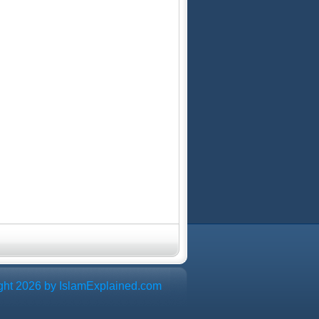
ght 2026 by IslamExplained.com