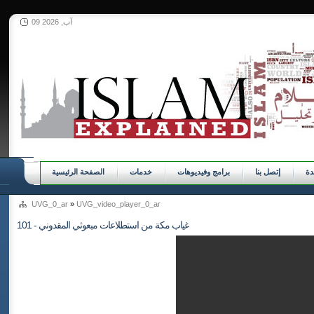
09 آب, 2026
ة
إتصل بنا
برامج وفيديوهات
خدمات
الصفحة الرئيسية
UVG_0_ar
»
UVG_video_player_0_ar
101 - غياب مكة من استطلاعات مبعوثي المقدوني