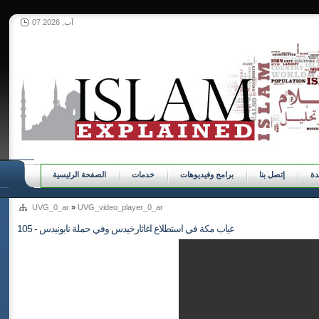
07 آب, 2026
ة
إتصل بنا
برامج وفيديوهات
خدمات
الصفحة الرئيسية
UVG_0_ar
»
UVG_video_player_0_ar
105 - غياب مكة في استطلاع اغاثارخيدس وفي حملة نابونيدس