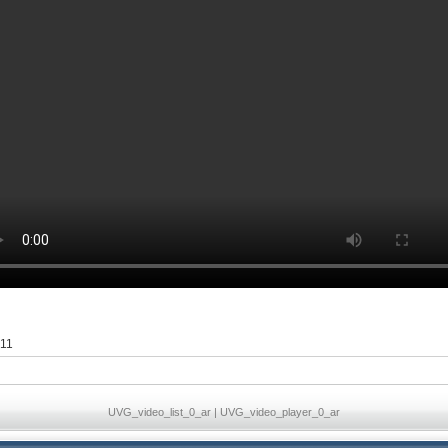
011
UVG_video_list_0_ar
|
UVG_video_player_0_ar