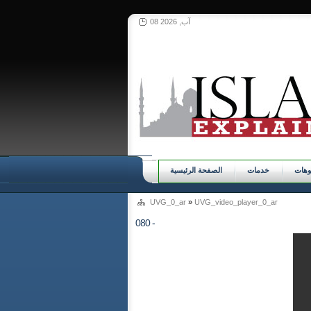
08 آب, 2026
وهات
خدمات
الصفحة الرئيسية
UVG_0_ar
»
UVG_video_player_0_ar
080 -