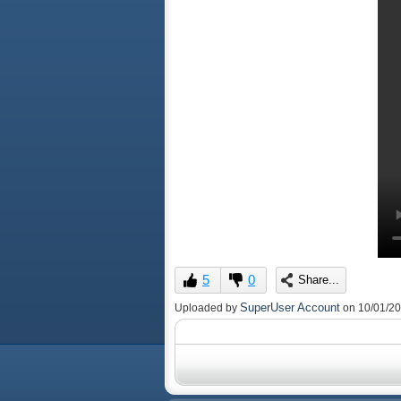
5
0
Share...
SuperUser Account
Uploaded by
on
10/01/2