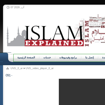
07 آب, 2026
ة
إتصل بنا
برامج وفيديوهات
خدمات
الصفحة الرئيسية
UVG_0_ar
»
UVG_video_player_0_ar
091 -