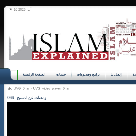
10 آب, 2026
ة
إتصل بنا
برامج وفيديوهات
خدمات
الصفحة الرئيسية
UVG_0_ar
»
UVG_video_player_0_ar
066 - ومضات عن المسيح