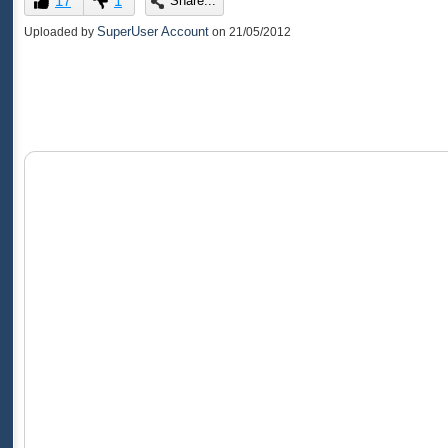
17
1
Share...
of
0
SuperUser Account
Uploaded by
on
21/05/2012
seconds