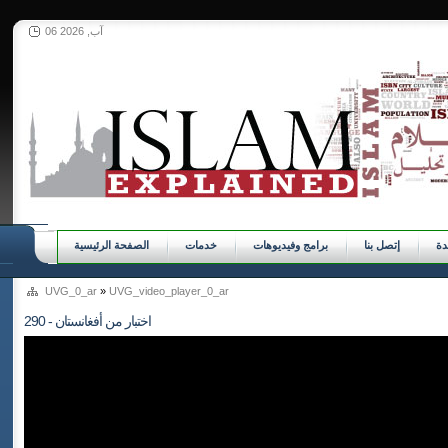
06 آب, 2026
ة
إتصل بنا
برامج وفيديوهات
خدمات
الصفحة الرئيسية
UVG_0_ar
»
UVG_video_player_0_ar
290 - اختبار من أفغانستان