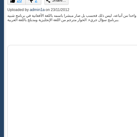
26
2
Share...
of
0
admin1a
Uploaded by
on
23/11/2012
seconds
احدا من أتباعه، ليس ذلك فحسب بل صار مبشرا باسمه باللغة الأفغانية في برنامج شبيه
ببرنامج سؤال جريء. الحوار مترجم من اللغة الإنجليزية ومدبلج باللغة العربية.