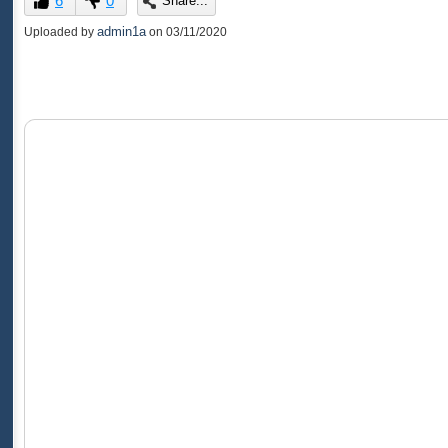
6
0
Share...
of
0
admin1a
Uploaded by
on
03/11/2020
seconds