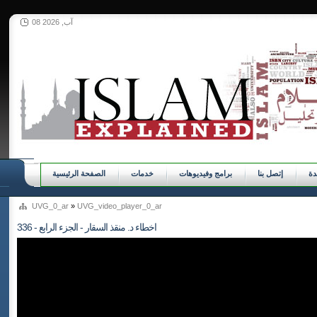
08 آب, 2026
ة
إتصل بنا
برامج وفيديوهات
خدمات
الصفحة الرئيسية
UVG_0_ar
»
UVG_video_player_0_ar
336 - اخطاء د. منقذ السقار - الجزء الرابع