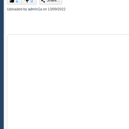
2
0
Share...
of
0
admin1a
Uploaded by
on
13/09/2022
seconds