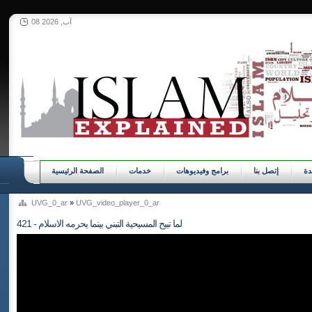
08 آب, 2026
ة
إتصل بنا
برامج وفيديوهات
خدمات
الصفحة الرئيسية
UVG_0_ar
»
UVG_video_player_0_ar
421 - لما تبيح المسيحية التبني بينما يحرمه الاسلام