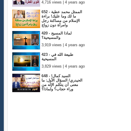
4,716 views | 4 years ago
652 - الممثل محمد عطية
ما لك وما عليك! براءة
الإسلام من مساكنة رجل
وامرأة دون زواج
4,795 views | 4 years ago
420 - لماذا المسيح
والمسيحية؟
3,919 views | 4 years ago
423 - طبيعة الله في
المسيحية
3,829 views | 4 years ago
648 - !السيد كمال
الحيدري/ السؤال الأول: ما
معنى أن يتكلم الإله من
وراء حجاب؟ ولماذا؟
4,867 views | 4 years ago